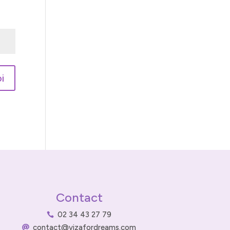
i
Contact
02 34 43 27 79

contact@vizafordreams.com
